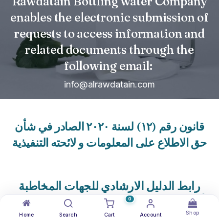
Rawdatain Bottling water Company
enables the electronic submission of
requests to access information and
related documents through the
following email:
info@alrawdatain.com
قانو
ن رقم (١٢
) لسنة ٢٠٢٠ الصادر في شأن
حق الاطلاع على المعلومات و لائحته التنفيذية
رابط الدليل الارشادي
للجهات المخاطبة
بأحكام القانون رقم (١٢) لسنة ٢٠٢٠ الصادر
0
Shop
في شأن حق الاطلاع علي المعلومات و
Home
Search
Cart
Account